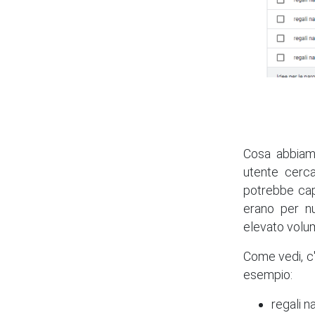
Cosa abbiamo
utente cerca
potrebbe cap
erano per nu
elevato volum
Come vedi, c'
esempio:
regali n