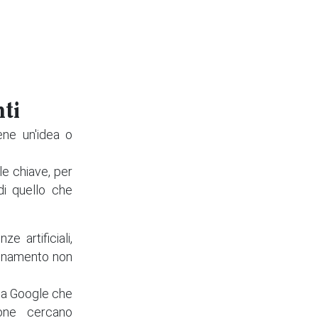
nti
ene un'idea o
le chiave, per
di quello che
e artificiali,
ionamento non
da Google che
one cercano