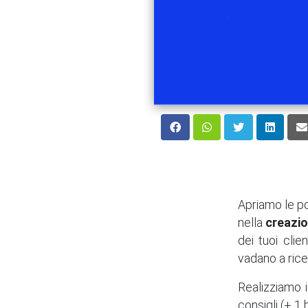
Apriamo le por
nella
creazio
dei tuoi clie
vadano a rice
Realizziamo i
consigli (+ 1