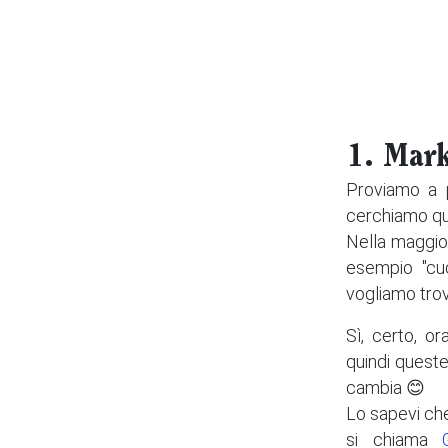
1. Mark
Proviamo a p
cerchiamo qua
Nella maggior
esempio "cuc
vogliamo trov
Sì, certo, or
quindi quest
cambia 😊
Lo sapevi ch
si chiama