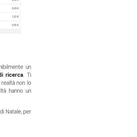
mibilmente un
i ricerca
. Ti
realtà non lo
altà hanno un
di Natale, per