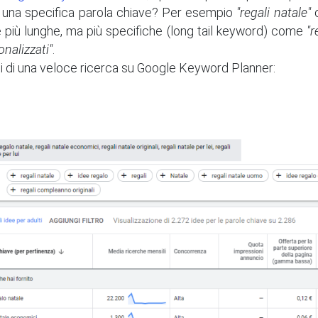
una specifica parola chiave? Per esempio
"regali natale"
o
e più lunghe, ma più specifiche (long tail keyword) come
"r
onalizzati"
.
ati di una veloce ricerca su Google Keyword Planner: