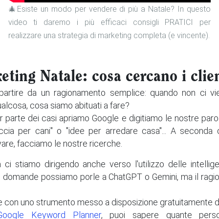
🎄Esiste un modo per vendere di più a Natale? In questo
video ti daremo i più efficaci consigli PRATICI per
realizzare una strategia di marketing completa (e vincente).
eting Natale: cosa cercano i clie
artire da un ragionamento semplice: quando non ci vi
lcosa, cosa siamo abituati a fare?
 parte dei casi apriamo Google e digitiamo le nostre paro
cia per cani" o "idee per arredare casa"... A seconda 
are, facciamo le nostre ricerche.
a ci stiamo dirigendo anche verso l'utilizzo delle intelligenz
e domande possiamo porle a ChatGPT o Gemini, ma il rag
e con uno strumento messo a disposizione gratuitamente 
Google Keyword Planner
, puoi sapere quante pers