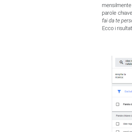
mensilmente 
parole chiav
fai da te pers
Ecco i risult