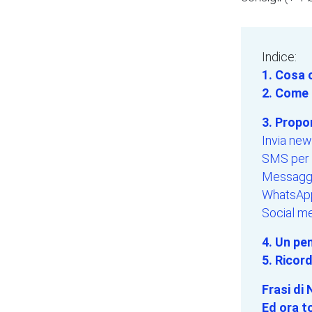
Indice:
1. Cosa c
2. Come 
3. Propon
Invia new
SMS per i
Messaggi
WhatsApp 
Social me
4. Un pen
5. Ricord
Frasi di 
Ed ora t