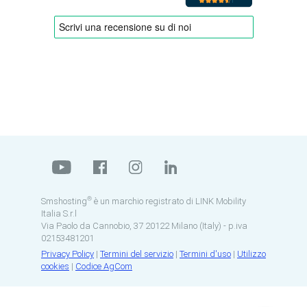
®
Smshosting
è un marchio registrato di LINK Mobility
Italia S.r.l
Via Paolo da Cannobio, 37 20122 Milano (Italy) - p.iva
02153481201
Privacy Policy
|
Termini del servizio
|
Termini d'uso
|
Utilizzo
cookies
|
Codice AgCom