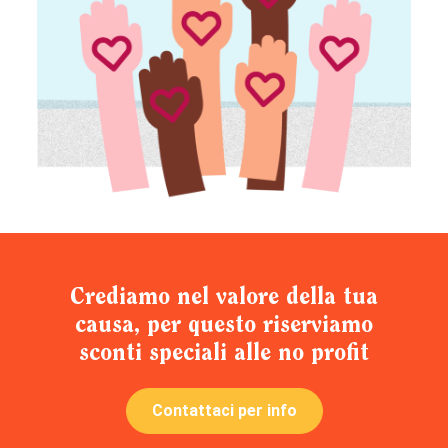
Crediamo nel valore della tua
causa, per questo riserviamo
sconti speciali alle no profit
Contattaci per info