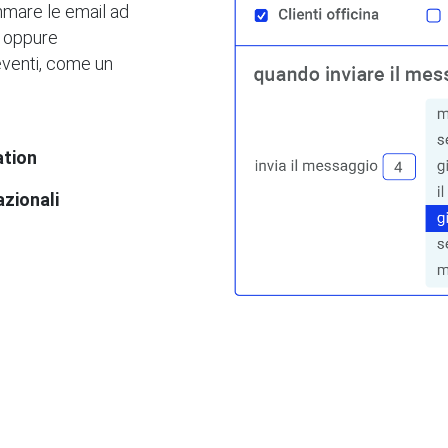
mare le email ad
, oppure
 eventi, come un
ation
azionali