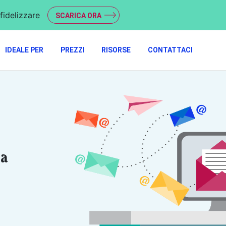
fidelizzare
SCARICA ORA
IDEALE PER
PREZZI
RISORSE
CONTATTACI
da
l