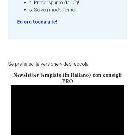
4. Prendi spunto dai big!
5. Salva i modelli email
Ed ora tocca a te!
Se preferisci la versione video, eccola:
Newsletter template (in italiano) con consigli
PRO