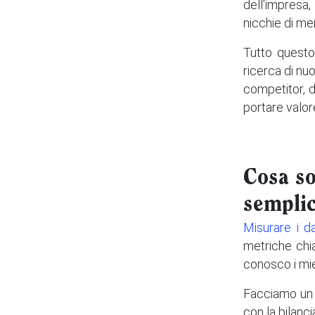
dell'impresa,
nicchie di me
Tutto questo 
ricerca di nuo
competitor, d
portare valor
Cosa so
sempli
Misurare i da
metriche chi
conosco i miei
Facciamo un e
con la bilanci