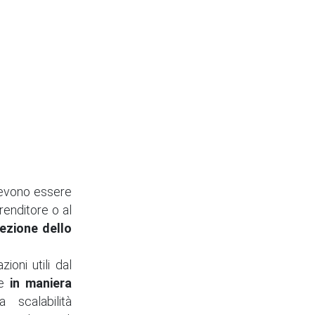
 devono essere
renditore o al
rezione dello
oni utili dal
re
in maniera
scalabilità