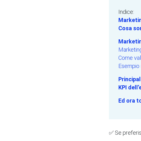
Indice:
Marketin
Cosa son
Marketing
Marketing
Come val
Esempio 
Principal
KPI dell
Ed ora t
✅ Se preferis