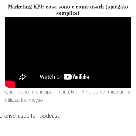
Marketing KPI: cosa sono e come usarli (spiegato
semplice)
Quali sono i principali marketing KPI, come misurarli e
utilizzarli al meglio
ferisci ascolta il podcast: