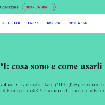
fidelizzare
SCARICA ORA
IDEALE PER
PREZZI
RISORSE
CONTATTACI
I: cosa sono e come usarli
 il nostro lavoro nel marketing? I KPI (Key performance i
li. Ecco i principali KPI e come usarli al meglio, con Fabio 