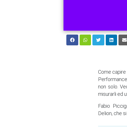
Come capire s
Performance I
non solo. Ve
misurarli ed ut
Fabio Picci
Delion, che s