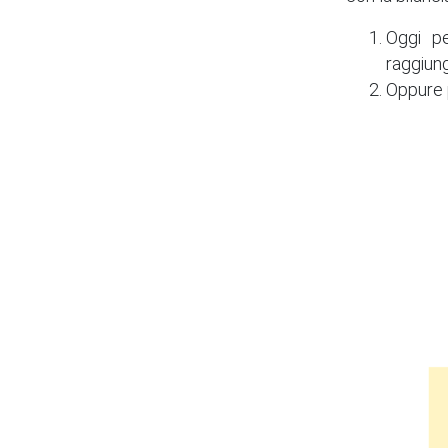
Oggi p
raggiun
Oppure p