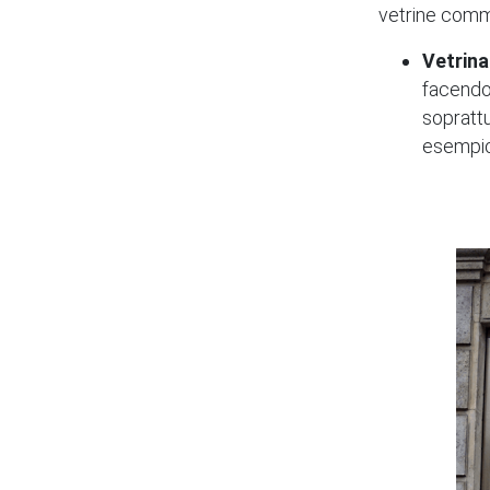
vetrine comm
Vetrin
facendo
sopratt
esempio,