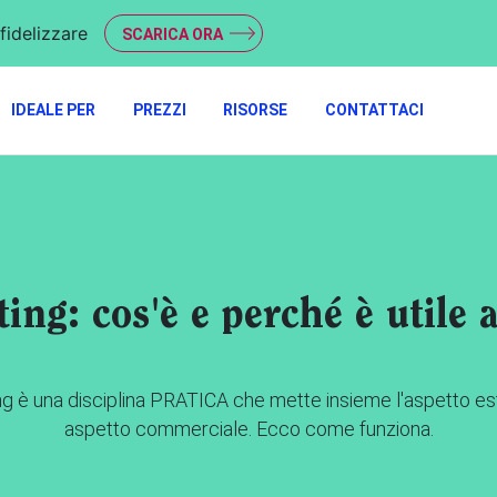
fidelizzare
SCARICA ORA
IDEALE PER
PREZZI
RISORSE
CONTATTACI
ing: cos'è e perché è utile 
ing è una disciplina PRATICA che mette insieme l'aspetto est
aspetto commerciale. Ecco come funziona.