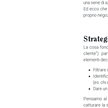
una serie di a
Ed ecco che g
proprio negozi
Strateg
La cosa fonda
cliente”) pa
elementi decor
Filtrare 
Identifi
(es. chi
Dare un 
Pensiamo al 
catturare la 