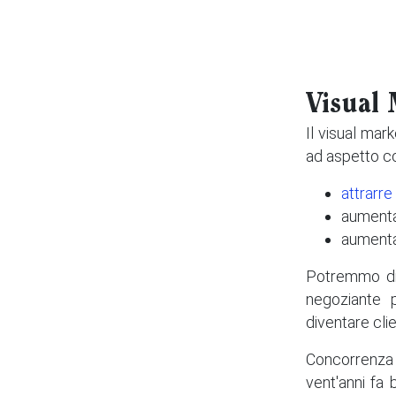
Visual 
Il visual mar
ad aspetto co
attrarre
aumentar
aumenta
Potremmo dir
negoziante p
diventare clien
Concorrenza 
vent'anni fa 