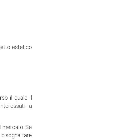
petto estetico
o il quale il
nteressati, a
l mercato. Se
i bisogna fare