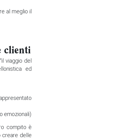
e al meglio il
 clienti
il viaggio del
llonistica ed
 rappresentato
 o emozionali)
tro compito è
o creare delle