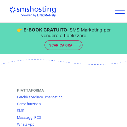
👉
E-BOOK GRATUITO
: SMS Marketing per
vendere e fidelizzare
SCARICA ORA
PIATTAFORMA
Perchè scegliere Smshosting
Come funziona
SMS
Messaggi RCS
WhatsApp