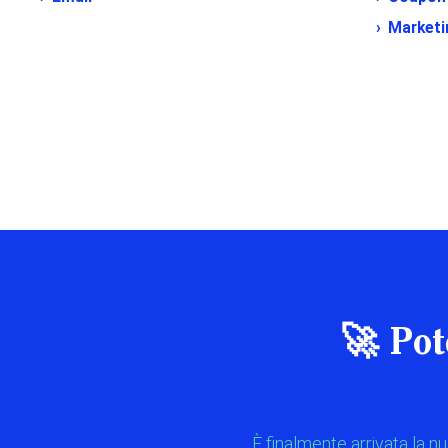
Marketi
🚀 Pot
È finalmente arrivata la nu