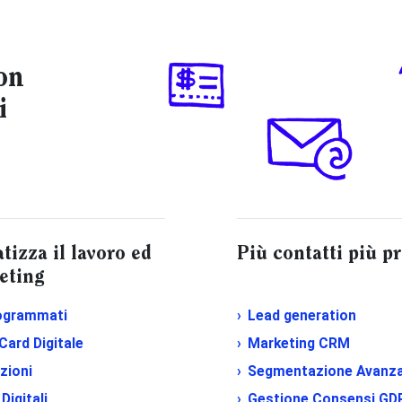
on
i
izza il lavoro ed
Più contatti più pr
eting
ogrammati
Lead generation
 Card Digitale
Marketing CRM
zioni
Segmentazione Avanz
Digitali
Gestione Consensi GD