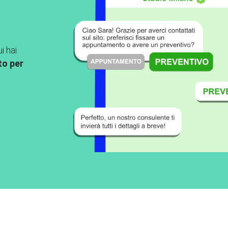
ui hai
to per