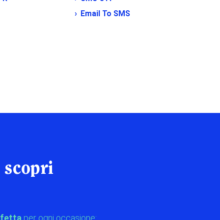
Email To SMS
 scopri
fetta
per ogni occasione: