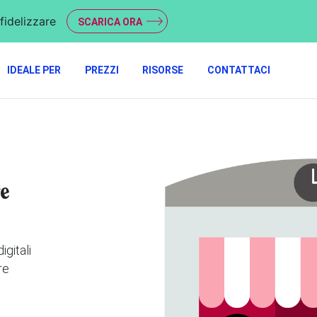
fidelizzare
SCARICA ORA
IDEALE PER
PREZZI
RISORSE
CONTATTACI
e
igitali
re