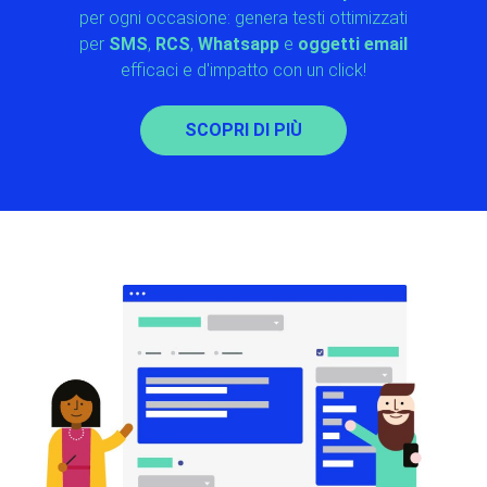
per ogni occasione:
genera testi ottimizzati
per
SMS
,
RCS
,
Whatsapp
e
oggetti email
efficaci e d'impatto con un click!
SCOPRI DI PIÙ