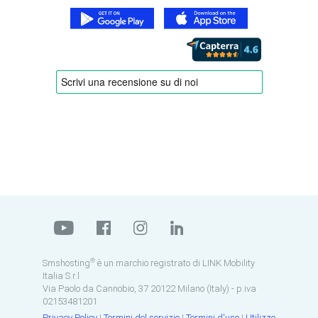
®
Smshosting
è un marchio registrato di LINK Mobility
Italia S.r.l
Via Paolo da Cannobio, 37 20122 Milano (Italy) - p.iva
02153481201
Privacy Policy
|
Termini del servizio
|
Termini d'uso
|
Utilizzo